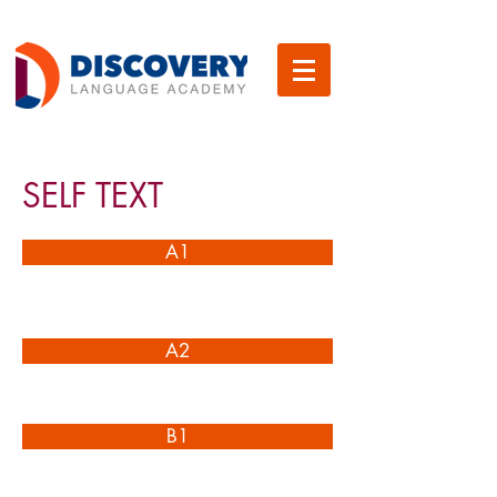
SELF TEXT
A1
A2
B1