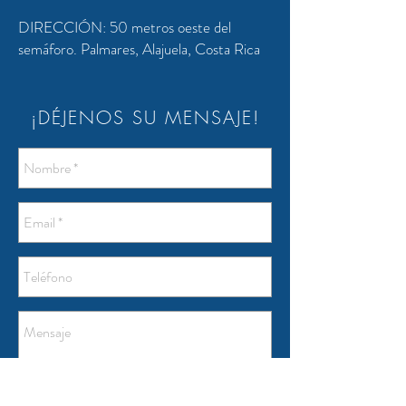
DIRECCIÓN:
50 metros oeste del
semáforo. Palmares, Alajuela, Costa Rica
¡DÉJENOS SU MENSAJE!